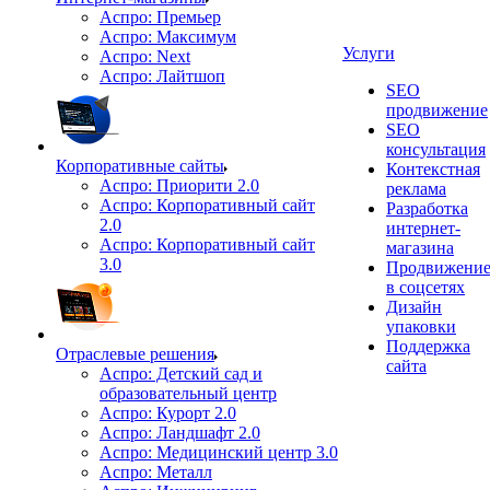
Аспро: Премьер
Аспро: Максимум
Услуги
Аспро: Next
Аспро: Лайтшоп
SEO
продвижение
SEO
консультация
Корпоративные сайты
Контекстная
Аспро: Приорити 2.0
реклама
Аспро: Корпоративный сайт
Разработка
2.0
интернет-
Аспро: Корпоративный сайт
магазина
3.0
Продвижени
в соцсетях
Дизайн
упаковки
Поддержка
Отраслевые решения
сайта
Аспро: Детский сад и
образовательный центр
Аспро: Курорт 2.0
Аспро: Ландшафт 2.0
Аспро: Медицинский центр 3.0
Аспро: Металл