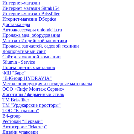
Интернет-магазин
Интернет-магазин Sitrak154
Интернет-магазин Brissfilter
Итернет-магазин DSoptica
Доставка еды
Автоаксессуары uniondelta.ru
Продажа мед. оборудования
Магазин Индийской косметики
Продажа запчастей, садовой техники
Корпоративный сайт
Сайт для оконной компании
Silumin - Service
Прием цветных металлов
ФШ "Барс"
"B4Group-HYDRAVIA"
Металлопродукция и расходные материалы
OOO «Лифт Монтаж Сервис»
Логотипы / фирменный стиль
TM Brissfilter
ТМ "Урджарские просторы"
ТОО "Багратион"
B4-group
Ресторан "Первый"
Автосервис "Мастер"
Дизайн упаковки