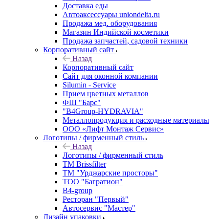
Доставка еды
Автоаксессуары uniondelta.ru
Продажа мед. оборудования
Магазин Индийской косметики
Продажа запчастей, садовой техники
Корпоративный сайт
Назад
Корпоративный сайт
Сайт для оконной компании
Silumin - Service
Прием цветных металлов
ФШ "Барс"
"B4Group-HYDRAVIA"
Металлопродукция и расходные материалы
OOO «Лифт Монтаж Сервис»
Логотипы / фирменный стиль
Назад
Логотипы / фирменный стиль
TM Brissfilter
ТМ "Урджарские просторы"
ТОО "Багратион"
B4-group
Ресторан "Первый"
Автосервис "Мастер"
Дизайн упаковки