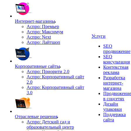
Интернет-магазины
Аспро: Премьер
Аспро: Максимум
Услуги
Аспро: Next
Аспро: Лайтшоп
SEO
продвижение
SEO
консультация
Корпоративные сайты
Контекстная
Аспро: Приорити 2.0
реклама
Аспро: Корпоративный сайт
Разработка
2.0
интернет-
Аспро: Корпоративный сайт
магазина
3.0
Продвижени
в соцсетях
Дизайн
упаковки
Поддержка
Отраслевые решения
сайта
Аспро: Детский сад и
образовательный центр