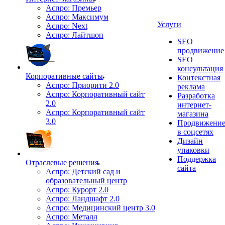
Аспро: Премьер
Аспро: Максимум
Услуги
Аспро: Next
Аспро: Лайтшоп
SEO
продвижение
SEO
консультация
Корпоративные сайты
Контекстная
Аспро: Приорити 2.0
реклама
Аспро: Корпоративный сайт
Разработка
2.0
интернет-
Аспро: Корпоративный сайт
магазина
3.0
Продвижени
в соцсетях
Дизайн
упаковки
Поддержка
Отраслевые решения
сайта
Аспро: Детский сад и
образовательный центр
Аспро: Курорт 2.0
Аспро: Ландшафт 2.0
Аспро: Медицинский центр 3.0
Аспро: Металл