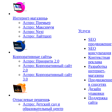
Интернет-магазины
Аспро: Премьер
Аспро: Максимум
Услуги
Аспро: Next
Аспро: Лайтшоп
SEO
продвижение
SEO
консультация
Корпоративные сайты
Контекстная
Аспро: Приорити 2.0
реклама
Аспро: Корпоративный сайт
Разработка
2.0
интернет-
Аспро: Корпоративный сайт
магазина
3.0
Продвижени
в соцсетях
Дизайн
упаковки
Поддержка
Отраслевые решения
сайта
Аспро: Детский сад и
образовательный центр