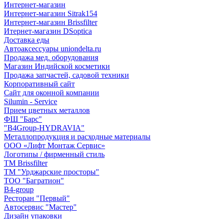
Интернет-магазин
Интернет-магазин Sitrak154
Интернет-магазин Brissfilter
Итернет-магазин DSoptica
Доставка еды
Автоаксессуары uniondelta.ru
Продажа мед. оборудования
Магазин Индийской косметики
Продажа запчастей, садовой техники
Корпоративный сайт
Сайт для оконной компании
Silumin - Service
Прием цветных металлов
ФШ "Барс"
"B4Group-HYDRAVIA"
Металлопродукция и расходные материалы
OOO «Лифт Монтаж Сервис»
Логотипы / фирменный стиль
TM Brissfilter
ТМ "Урджарские просторы"
ТОО "Багратион"
B4-group
Ресторан "Первый"
Автосервис "Мастер"
Дизайн упаковки