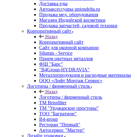
Доставка еды
Автоаксессуары uniondelta.ru
Продажа мед. оборудования
Магазин Индийской косметики
Продажа запчастей, садовой техники
Корпоративный сайт
Назад
Корпоративный сайт
Сайт для оконной компании
Silumin - Service
Прием цветных металлов
ФШ "Барс"
"B4Group-HYDRAVIA"
Металлопродукция и расходные материалы
OOO «Лифт Монтаж Сервис»
Логотипы / фирменный стиль
Назад
Логотипы / фирменный стиль
TM Brissfilter
ТМ "Урджарские просторы"
ТОО "Багратион"
B4-group
Ресторан "Первый"
Автосервис "Мастер"
Дизайн упаковки