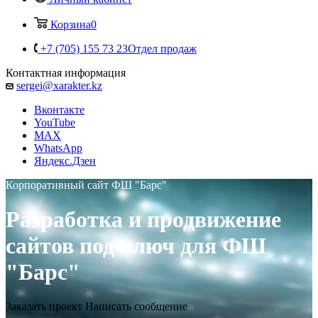
Корзина
0
+7 (705) 155 73 23
Отдел продаж
Контактная информация
sergei@xarakter.kz
Вконтакте
YouTube
MAX
WhatsApp
Яндекс.Дзен
Корпоративный сайт ФШ "Барс"
Разработка и продвижение
сайтов под ключ для ФШ
"Барс"
Заказать проект
Написать сообщение